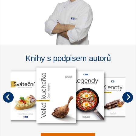
Knihy s podpisem autorů