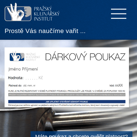
Prostě Vás naučíme vařit ...
Máte poukaz a chcete ověřit platnost?