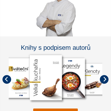
Knihy s podpisem autorů