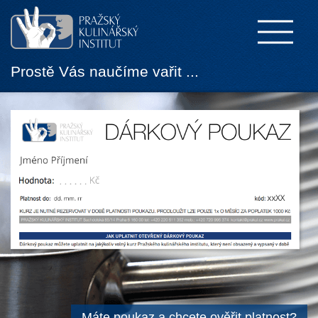
Prostě Vás naučíme vařit ...
Máte poukaz a chcete ověřit platnost?