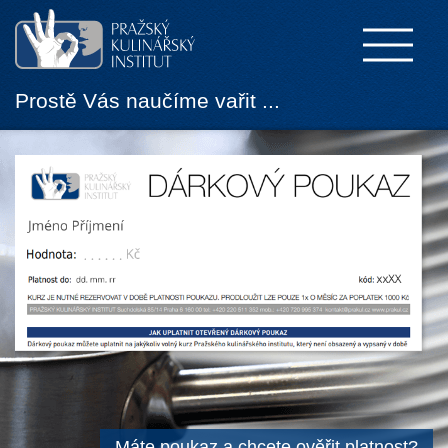
Prostě Vás naučíme vařit ...
Máte poukaz a chcete ověřit platnost?