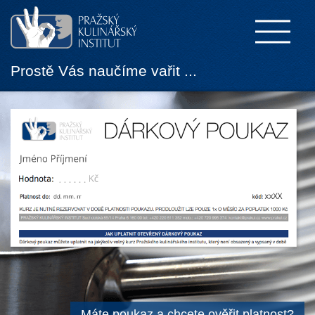
Prostě Vás naučíme vařit ...
Máte poukaz a chcete ověřit platnost?