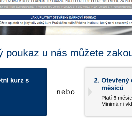
 poukaz u nás můžete zakou
tní kurz s
2.
Otevřený 
měsíců
nebo
Platí 6 měsí
Minimální vkl