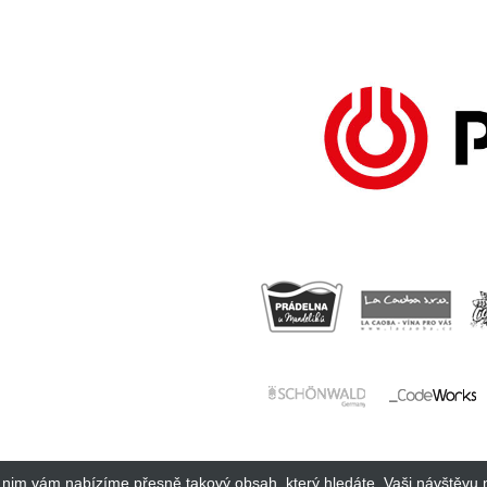
y nim vám nabízíme přesně takový obsah, který hledáte. Vaši návštěvu 