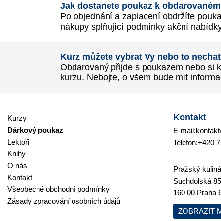
Jak dostanete poukaz k obdarované
Po objednání a zaplacení obdržíte pouk
nákupy splňující podmínky akční nabídky
Kurz můžete vybrat Vy nebo to necha
Obdarovaný přijde s poukazem nebo si kur
kurzu. Nebojte, o všem bude mít informac
Kontakt
Kurzy
Dárkový poukaz
E-mail:
kontakt
Lektoři
Telefon:
+420 7
Knihy
O nás
Pražský kulinář
Kontakt
Suchdolská 85
Všeobecné obchodní podmínky
160 00 Praha 
Zásady zpracování osobních údajů
ZOBRAZIT 