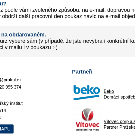
mu?
az podle vámi zvoleného způsobu, na e-mail, dopravou 
 obdrží další pracovní den poukaz navíc na e-mail objed
t na obdarovaném.
z vybere sám (v případě, že jste nevybrali konkrétní ku
i v mailu i v poukazu :-)
Partneři
@prakul.cz
20 995 374
Beko
Domácí spotřeb
ský institut
/14
6
Vítovec corp a.
Partner Pražskéh
MAPU