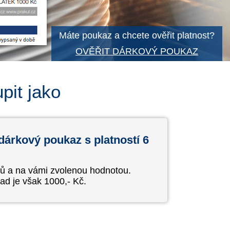
Máte poukaz a chcete ověřit platnost?
OVĚŘIT DÁRKOVÝ POUKAZ
pit jako
dárkový poukaz s platností 6
ců a na vámi zvolenou hodnotou.
ad je však 1000,- Kč.