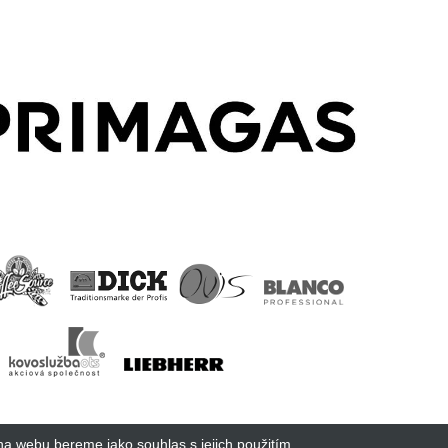
na webu bereme jako souhlas s jejich použitím.