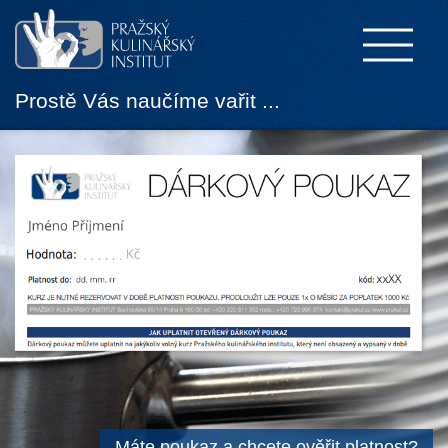
Prostě Vás naučíme vařit ...
Máte poukaz a chcete ověřit platnost?