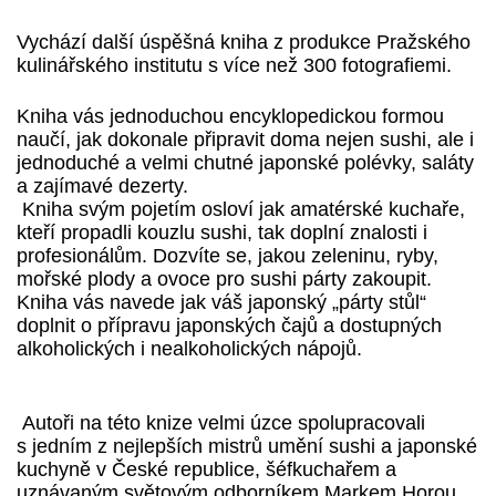
Vychází další úspěšná kniha z produkce Pražského
kulinářského institutu s více než 300 fotografiemi.
Kniha vás jednoduchou encyklopedickou formou
naučí, jak dokonale připravit doma nejen sushi, ale i
jednoduché a velmi chutné japonské polévky, saláty
a zajímavé dezerty.
Kniha svým pojetím osloví jak amatérské kuchaře,
kteří propadli kouzlu sushi, tak doplní znalosti i
profesionálům. Dozvíte se, jakou zeleninu, ryby,
mořské plody a ovoce pro sushi párty zakoupit.
Kniha vás navede jak váš japonský „párty stůl“
doplnit o přípravu japonských čajů a dostupných
alkoholických i nealkoholických nápojů.
Autoři na této knize velmi úzce spolupracovali
s jedním z nejlepších mistrů umění sushi a japonské
kuchyně v České republice, šéfkuchařem a
uznávaným světovým odborníkem Markem Horou,