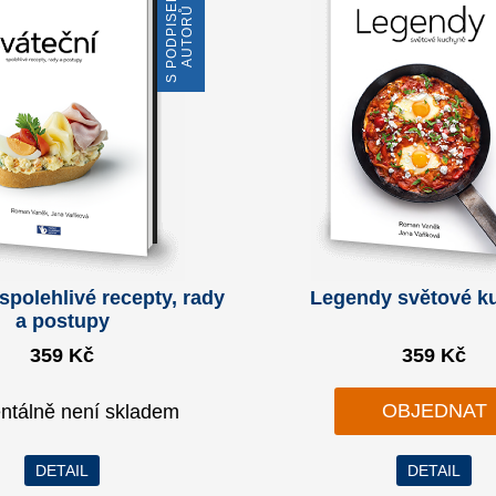
S
P
O
D
P
I
S
E
M
A
U
T
O
R
Ů
 spolehlivé recepty, rady
Legendy světové k
a postupy
359 Kč
359 Kč
OBJEDNAT
tálně není skladem
DETAIL
DETAIL