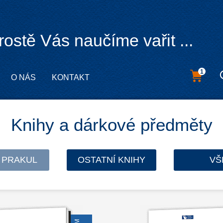
rostě Vás naučíme vařit ...
1
O NÁS
KONTAKT
Knihy a dárkové předměty
 PRAKUL
OSTATNÍ KNIHY
VŠ