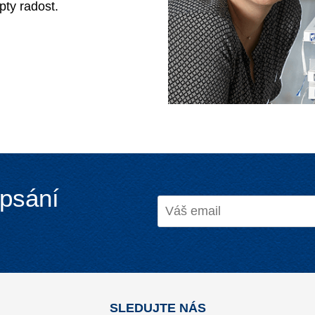
ty radost.
ypsání
SLEDUJTE NÁS