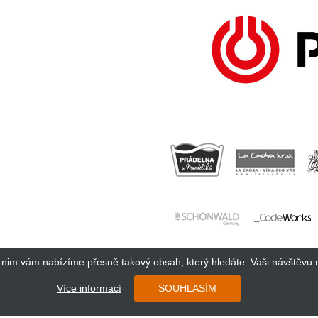
y nim vám nabízíme přesně takový obsah, který hledáte. Vaši návštěvu 
Více informací
SOUHLASÍM
Copyright 2018 Cosmopolitan Central Europe s.r.o.