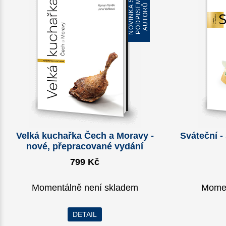
N
O
V
I
N
K
A
S
P
O
D
P
I
S
E
M
A
U
T
O
R
Ů
Velká kuchařka Čech a Moravy -
Sváteční -
nové, přepracované vydání
799 Kč
Momentálně není skladem
Momen
DETAIL