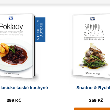
S
P
O
D
P
I
S
E
M
A
U
T
O
R
Ů
klasické české kuchyně
Snadno & Rychl
399 Kč
359 Kč