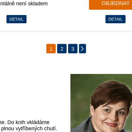
OBJEDNAT
tálně není skladem
DETAIL
DETAIL
1
2
3
ane. Do knih vkládáme
i plnou vytříbených chutí.