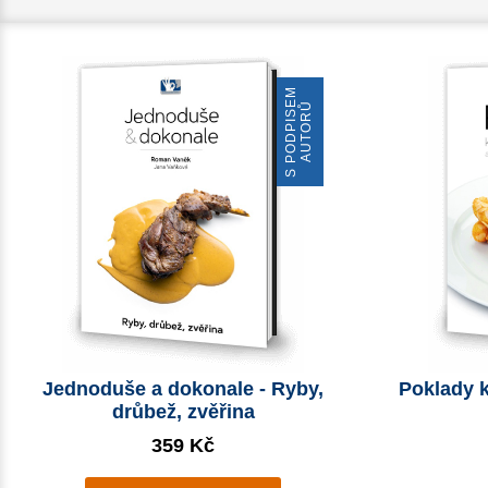
S
P
O
D
P
I
S
E
M
A
U
T
O
R
Ů
Jednoduše a dokonale - Ryby,
Poklady 
drůbež, zvěřina
359 Kč