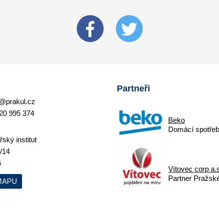
Partneři
@prakul.cz
20 995 374
Beko
Domácí spotřeb
ský institut
/14
6
Vítovec corp a.
Partner Pražskéh
MAPU