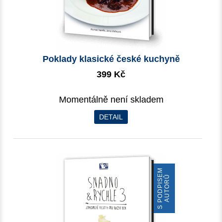
Poklady klasické české kuchyně
399 Kč
Momentálně není skladem
DETAIL
S
P
O
D
P
I
S
E
M
A
U
T
O
R
Ů