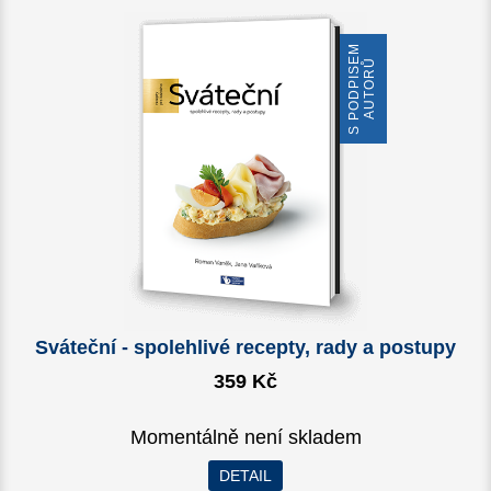
S
P
O
D
P
I
S
E
M
A
U
T
O
R
Ů
Sváteční - spolehlivé recepty, rady a postupy
359 Kč
Momentálně není skladem
DETAIL