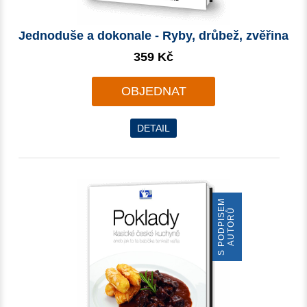
Jednoduše a dokonale - Ryby, drůbež, zvěřina
359 Kč
OBJEDNAT
DETAIL
S
P
O
D
P
I
S
E
M
A
U
T
O
R
Ů