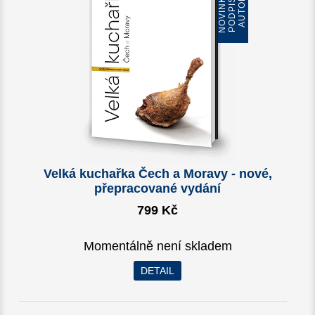
N
O
V
I
N
K
A
S
P
O
D
P
I
S
E
M
A
U
T
O
R
Ů
Velká kuchařka Čech a Moravy - nové,
přepracované vydání
799 Kč
Momentálně není skladem
DETAIL