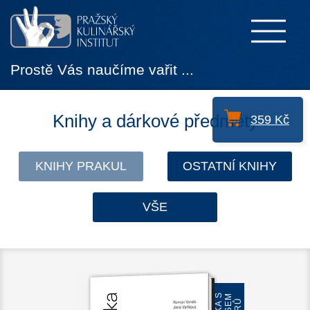
Prostě Vás naučíme vařit ...
Knihy a dárkové předměty
359 Kč
KNIHY PRAKUL
OSTATNÍ KNIHY
VŠE