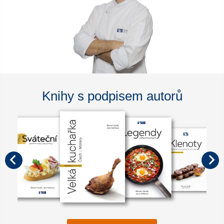
Knihy s podpisem autorů