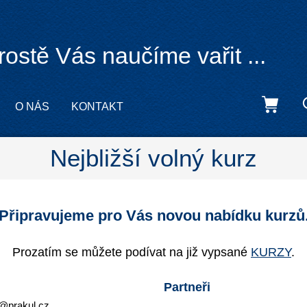
rostě Vás naučíme vařit ...
O NÁS
KONTAKT
Nejbližší volný kurz
Připravujeme pro Vás novou nabídku kurzů
Prozatím se můžete podívat na již vypsané
KURZY
.
Partneři
@prakul.cz