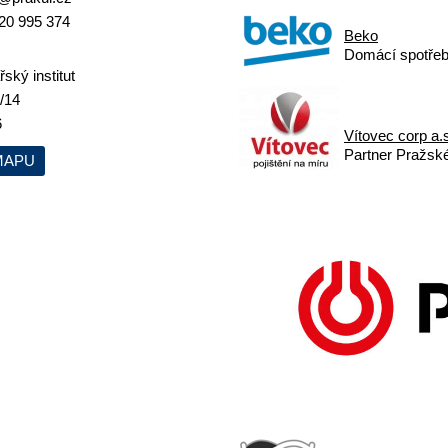
20 995 374
Beko
Domácí spotřeb
ský institut
/14
6
Vítovec corp a.
Partner Pražskéh
MAPU