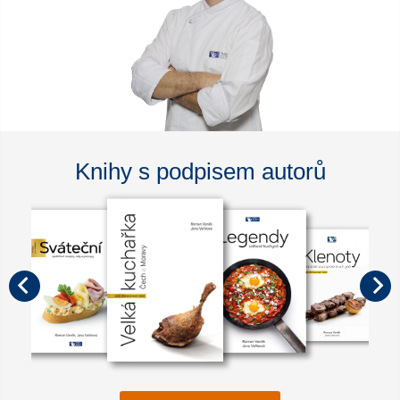
Knihy s podpisem autorů