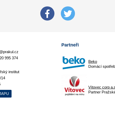
Partneři
@prakul.cz
20 995 374
Beko
Domácí spotřeb
ský institut
/14
6
Vítovec corp a.
Partner Pražskéh
MAPU