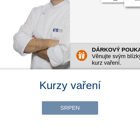
OBJEDNAT KURZ
Objednat jako dárkový po
Uplatnit dárkový poukaz
DÁRKOVÝ POUK
Věnujte svým blíz
kurz vaření.
Kurzy vaření
SRPEN