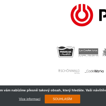
im vám nabízíme přesně takový obsah, který hledáte. Vaši návště
Copyright 2018 Cosmopolitan Central Europe s.r.o.
Více informací
SOUHLASÍM