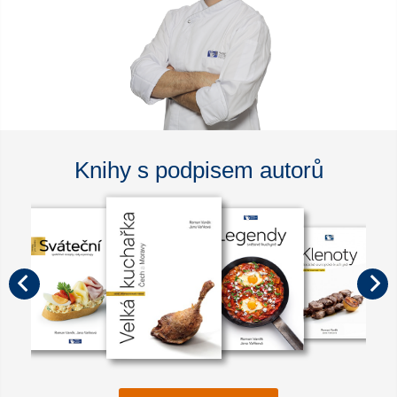
Knihy s podpisem autorů