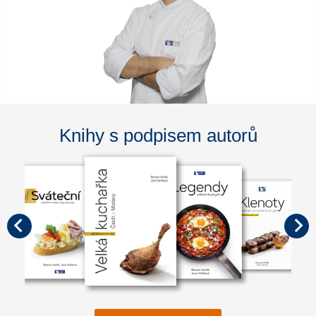
Knihy s podpisem autorů