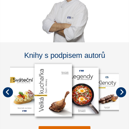
Knihy s podpisem autorů