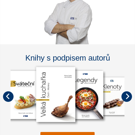
Knihy s podpisem autorů