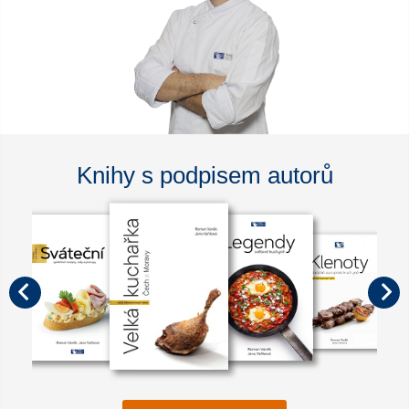
Knihy s podpisem autorů