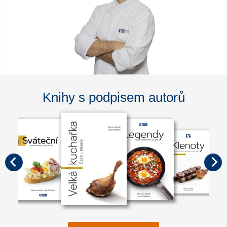
Knihy s podpisem autorů