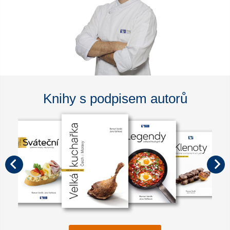
Knihy s podpisem autorů