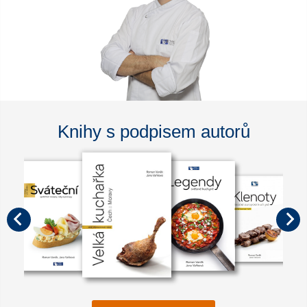
Knihy s podpisem autorů