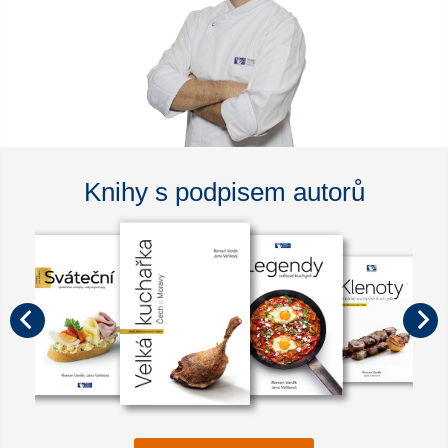
Knihy s podpisem autorů