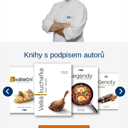
Knihy s podpisem autorů