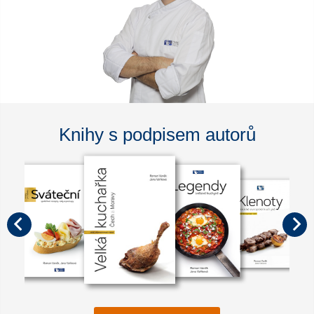
Knihy s podpisem autorů