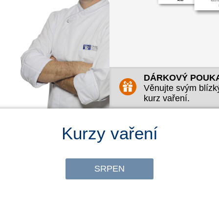
OBJEDNAT KURZ
Objednat jako dárkový po
Uplatnit dárkový poukaz
DÁRKOVÝ POUK
Věnujte svým blíz
kurz vaření.
Kurzy vaření
SRPEN