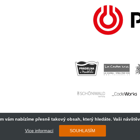
im vám nabízíme přesně takový obsah, který hledáte. Vaši návště
Copyright 2018 Cosmopolitan Central Europe s.r.o.
Více informací
SOUHLASÍM