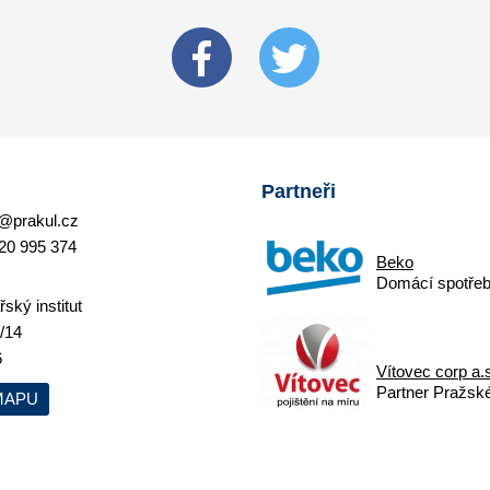
Partneři
@prakul.cz
20 995 374
Beko
Domácí spotřeb
ský institut
/14
6
Vítovec corp a.
Partner Pražskéh
MAPU